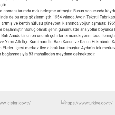
tir.
nrası tarımda makineleşme artmıştır. Bunun sonucunda köyden 
linde de bu artış gözlenmiştir. 1954 yılında Aydın Tekstil Fabrikası
 artmış ve kentin nüfusu güneybatı kısmında yoğunlaşmıştır. 1965
er başlamıştır. Sonuç olarak şehir, günümüzde ana yollar boyunca 
e Batı Anadolu’nun en önemli şehirleri arasında yerini tescillemişt
ve Yirmi Altı İlçe Kurulması İle Bazı Kanun ve Kanun Hükmünde K
Efeler İlçesi merkez İlçe olarak kurulmuştur. Aydın’ın tek merkez
in bağlanmasıyla 83 mahalleden meydana gelmektedir.