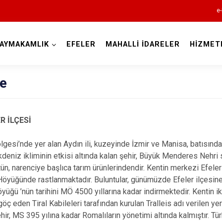
e-
AYMAKAMLIK
EFELER
MAHALLİ İDARELER
HİZMET
Aydın
çe
R İLÇESİ
Bozdoğan
i’nde yer alan Aydın ili, kuzeyinde İzmir ve Manisa, batısında
Buharkent
 Akdeniz ikliminin etkisi altında kalan şehir, Büyük Menderes Nehri
tün, narenciye başlıca tarım ürünlerindendir. Kentin merkezi Efel
Çine
öyüğünde rastlanmaktadır. Buluntular, günümüzde Efeler ilçesine 
Didim
üğü ’nün tarihini MÖ 4500 yıllarına kadar indirmektedir. Kentin iki
göç eden Tiral Kabileleri tarafından kurulan Tralleis adı verilen y
Germencik
ehir, MS 395 yılına kadar Romalıların yönetimi altında kalmıştır. Tü