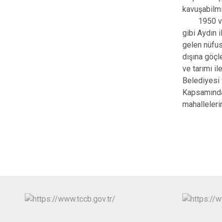
kavuşabilmiş
1950 ve so
gibi Aydın i
gelen nüfus
dışına göçl
ve tarımı il
Belediyesi 
Kapsamında 
mahalleler