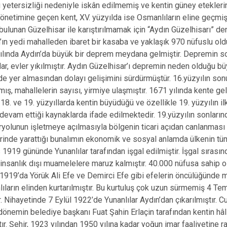
İncirliova
 yetersizliği nedeniyle iskân edilmemiş ve kentin güney eteklerine
yönetimine geçen kent, XV. yüzyılda ise Osmanlıların eline geçmi
Karacasu
bulunan Güzelhisar ile karıştırılmamak için “Aydın Güzelhisarı” den
Karpuzlu
ın’ın yedi mahalleden ibaret bir kasaba ve yaklaşık 970 nüfuslu old
Koçarlı
da Aydın’da büyük bir deprem meydana gelmiştir. Depremin sonu
lar, evler yıkılmıştır. Aydın Güzelhisar’ı depremin neden olduğu 
de yer almasından dolayı gelişimini sürdürmüştür. 16.yüzyılın sonu 
tmış, mahallelerin sayısı, yirmiye ulaşmıştır. 1671 yılında kente g
r. 18. ve 19. yüzyıllarda kentin büyüdüğü ve özellikle 19. yüzyılın 
 devam ettiği kaynaklarda ifade edilmektedir. 19.yüzyılın sonların
yolunun işletmeye açılmasıyla bölgenin ticari açıdan canlanması 
rinde yarattığı bunalımın ekonomik ve sosyal anlamda ülkenin tümü
s 1919 gününde Yunanlılar tarafından işgal edilmiştir. İşgal sırasın
insanlık dışı muamelelere maruz kalmıştır. 40.000 nüfusa sahip
1919’da Yörük Ali Efe ve Demirci Efe gibi efelerin öncülüğünde mi
nlıların elinden kurtarılmıştır. Bu kurtuluş çok uzun sürmemiş 4 Te
ir. Nihayetinde 7 Eylül 1922’de Yunanlılar Aydın’dan çıkarılmıştır.
dönemin belediye başkanı Fuat Şahin Erlaçin tarafından kentin hâlih
tır. Şehir, 1923 yılından 1950 yılına kadar yoğun imar faaliyeti