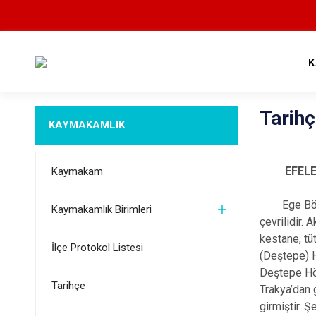
K
Tarih
KAYMAKAMLIK
EFELE
Kaymakam
Ege Bölges
Kaymakamlık Birimleri
çevrilidir.
kestane, tü
İlçe Protokol Listesi
(Deştepe) H
Deştepe Höy
Tarihçe
Trakya’dan 
girmiştir. Ş