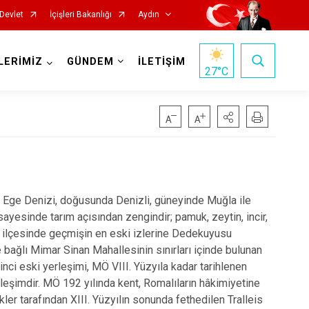
Devlet
İçişleri Bakanlığı
Aydın
LERİMİZ
GÜNDEM
İLETİŞİM
27
°C
Köşk
 Ege Denizi, doğusunda Denizli, güneyinde Muğla ile
Kuşadası
 sayesinde tarım açısından zengindir; pamuk, zeytin, incir,
er ilçesinde geçmişin en eski izlerine Dedekuyusu
Kuyucak
bağlı Mimar Sinan Mahallesinin sınırları içinde bulunan
Nazilli
nci eski yerleşimi, MÖ VIII. Yüzyıla kadar tarihlenen
erleşimdir. MÖ 192 yılında kent, Romalıların hâkimiyetine
Söke
rkler tarafından XIII. Yüzyılın sonunda fethedilen Tralleis