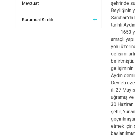
şehrinde su
Mevzuat
Beyliğinin 
Saruhan’da 
Kurumsal Kimlik
tarihli Ayd
1653 yılın
amaçlı yapı
yolu üzerin
gelişimi ar
belirtmişti
gelişiminin
Aydın demir
Devleti üze
ili 27 Mayı
uğramış ve 
30 Haziran 
şehir, Yuna
geçirilmişt
etmek için 
başlanılmış