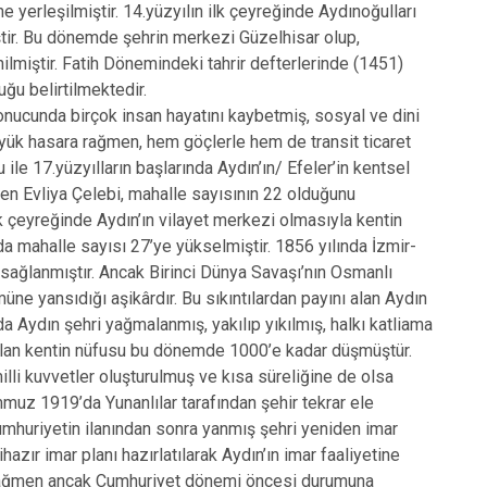
Sultanhisar
 yerleşilmiştir. 14.yüzyılın ilk çeyreğinde Aydınoğulları
ştir. Bu dönemde şehrin merkezi Güzelhisar olup,
Yenipazar
ilmiştir. Fatih Dönemindeki tahrir defterlerinde (1451)
Efeler
uğu belirtilmektedir.
cunda birçok insan hayatını kaybetmiş, sosyal ve dini
büyük hasara rağmen, hem göçlerle hem de transit ticaret
ile 17.yüzyılların başlarında Aydın’ın/ Efeler’in kentsel
elen Evliya Çelebi, mahalle sayısının 22 olduğunu
ilk çeyreğinde Aydın’ın vilayet merkezi olmasıyla kentin
da mahalle sayısı 27’ye yükselmiştir. 1856 yılında İzmir-
sağlanmıştır. Ancak Birinci Dünya Savaşı’nın Osmanlı
ne yansıdığı aşikârdır. Bu sıkıntılardan payını alan Aydın
da Aydın şehri yağmalanmış, yakılıp yıkılmış, halkı katliama
 olan kentin nüfusu bu dönemde 1000’e kadar düşmüştür.
lli kuvvetler oluşturulmuş ve kısa süreliğine de olsa
mmuz 1919’da Yunanlılar tarafından şehir tekrar ele
 Cumhuriyetin ilanından sonra yanmış şehri yeniden imar
azır imar planı hazırlatılarak Aydın’ın imar faaliyetine
ne rağmen ancak Cumhuriyet dönemi öncesi durumuna