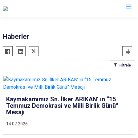
Aydın
Haberler
Bozdoğan
Köşk
Buharkent
Kuşadası
Filtrele
Çine
Kuyucak
Didim
Nazilli
Germencik
Söke
İncirliova
Sultanhisar
Kaymakamımız Sn. İlker ARIKAN’ ın “15
Temmuz Demokrasi ve Milli Birlik Günü”
Karacasu
Yenipazar
Mesajı
Karpuzlu
Efeler
14.07.2026
Koçarlı