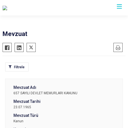
Aydın
Mevzuat
Bozdoğan
Köşk
Buharkent
Kuşadası
Çine
Kuyucak
Filtrele
Didim
Nazilli
Germencik
Söke
İncirliova
Sultanhisar
657 SAYILI DEVLET MEMURLARI KANUNU
Karacasu
Yenipazar
Karpuzlu
Efeler
23.07.1965
Koçarlı
Kanun