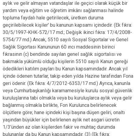
aylık ve gelir almayan vatandaşlar ile geçici olarak küçük bir
yardım veya eğitim ve öğretim imkânı sağlanması halinde
topluma faydalı hale getirilecek, üretken duruma
geçirilebilecek kişiler' bu kanunun kapsamı içindedir. (Ek fıkra:
30/5/1997-KHK-572/17 md.; Değişik ikinci fıkra: 17/4/2008-
5754/77 md.) Ancak, 5510 sayılı Sosyal Sigortalar ve Genel
Sağlık Sigortası Kanununun 60 ıncı maddesinin birinci
fıkrasının (c) bendinde sayılan genel sağlık sigortalısı ve
bakmakla yükümlü olduğu kişilerin 5510 sayılı Kanun gereği
ödedikleri katılım payları bu Kanun kapsamındadır. Ancak yıl
içinde ödenen tutarlar, takip eden yılda Hazine tarafından Fona
geri ödenir. (Ek fıkra: 4/7/2012-6353/17 md.) Ayrıca, kanunla
veya Cumhurbaşkanlığı kararnamesiyle kurulu sosyal güvenlik
kuruluşlarına tabi olmakla veya bu kuruluşlarca aylık veya gelir
bağlanmış olmakla birlikte, Fon Kurulunca belirlenecek
ölçütlere göre; hane içindeki kişi başına düşen geliri, onaltı
yaşından büyükler için belirlenen aylık net asgari ücretin
1/3’ünden az olan kişilerden fakir ve muhtaç durumda
bulunanlar da bu Kanun kapsamındadır. (3) (Ek fıkra: