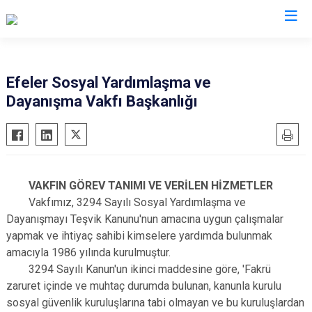
Aydın
Efeler Sosyal Yardımlaşma ve
Dayanışma Vakfı Başkanlığı
Bozdoğan
Köşk
Buharkent
Kuşadası
Çine
Kuyucak
Didim
Nazilli
VAKFIN GÖREV TANIMI VE VERİLEN HİZMETLER
Germencik
Söke
Vakfımız, 3294 Sayılı Sosyal Yardımlaşma ve
İncirliova
Sultanhisar
Dayanışmayı Teşvik Kanunu'nun amacına uygun çalışmalar
yapmak ve ihtiyaç sahibi kimselere yardımda bulunmak
Karacasu
Yenipazar
amacıyla 1986 yılında kurulmuştur.
Karpuzlu
Efeler
3294 Sayılı Kanun'un ikinci maddesine göre, 'Fakrü
Koçarlı
zaruret içinde ve muhtaç durumda bulunan, kanunla kurulu
sosyal güvenlik kuruluşlarına tabi olmayan ve bu kuruluşlardan