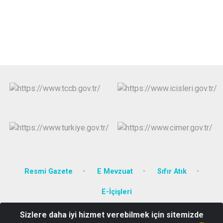
Resmi Gazete
E Mevzuat
Sıfır Atık
E-İçişleri
Sizlere daha iyi hizmet verebilmek için sitemizde
Efeler Mah. Hürriyet Bulvarı 2275 Sok. No:17 Kat 1 Efeler AYDIN