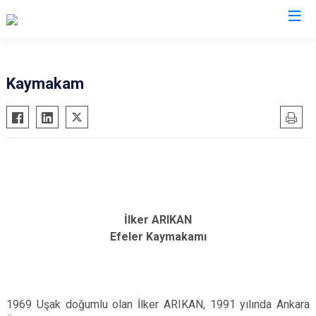
Aydın
Kaymakam
Bozdoğan
Köşk
Buharkent
Kuşadası
Çine
Kuyucak
Didim
Nazilli
Germencik
Söke
İlker ARIKAN
İncirliova
Sultanhisar
Efeler Kaymakamı
Karacasu
Yenipazar
Karpuzlu
Efeler
Koçarlı
1969 Uşak doğumlu olan İlker ARIKAN, 1991 yılında Ankara