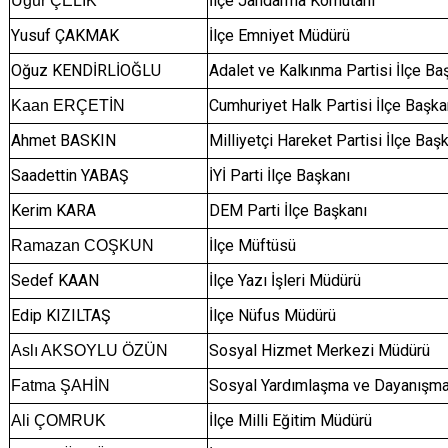
İlçe Jandarma Komutanı
Uğur ÇELİK
Yusuf ÇAKMAK
İlçe Emniyet Müdürü
Oğuz KENDİRLİOĞLU
Adalet ve Kalkınma Partisi İlçe Ba
Cumhuriyet Halk Partisi İlçe Başk
Kaan ERÇETİN
Ahmet BASKIN
Milliyetçi Hareket Partisi İlçe Baş
Saadettin YABAŞ
İYİ Parti İlçe Başkanı
Kerim KARA
DEM Parti İlçe Başkanı
İlçe Müftüsü
Ramazan COŞKUN
Sedef KAAN
İlçe Yazı İşleri Müdürü
Edip KIZILTAŞ
İlçe Nüfus Müdürü
Sosyal Hizmet Merkezi Müdürü
Aslı AKSOYLU ÖZÜN
Sosyal Yardımlaşma ve Dayanışma
Fatma ŞAHİN
İlçe Milli Eğitim Müdürü
Ali ÇOMRUK