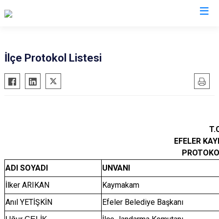
Aydın
İlçe Protokol Listesi
Bozdoğan
Köşk
Buharkent
Kuşadası
Çine
Kuyucak
Didim
Nazilli
T.
Germencik
Söke
EFELER KA
İncirliova
Sultanhisar
PROTOKOL
Karacasu
ADI SOYADI
UNVANI
Yenipazar
Karpuzlu
Efeler
İlker ARIKAN
Kaymakam
Koçarlı
Anıl YETİŞKİN
Efeler Belediye Başkanı