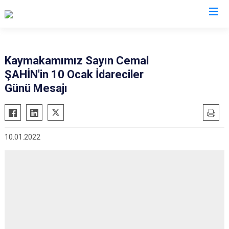
Aydın
Kaymakamımız Sayın Cemal
ŞAHİN'in 10 Ocak İdareciler
Bozdoğan
Köşk
Günü Mesajı
Buharkent
Kuşadası
Çine
Kuyucak
Didim
Nazilli
10.01.2022
Germencik
Söke
İncirliova
Sultanhisar
Karacasu
Yenipazar
Karpuzlu
Efeler
Koçarlı